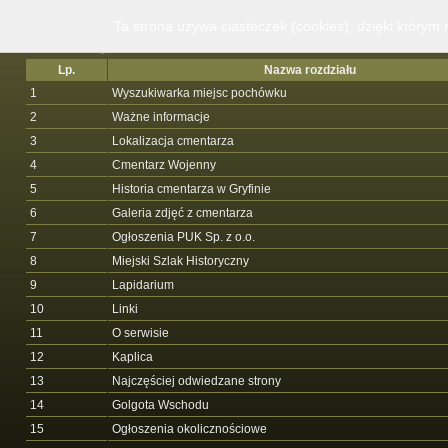
Ta strona używa ciasteczek (cookies), dzięki którym 
Najczęściej odwiedzane rozdziały
Lp.
Nazwa rozdziału
1
Wyszukiwarka miejsc pochówku
2
Ważne informacje
3
Lokalizacja cmentarza
4
Cmentarz Wojenny
5
Historia cmentarza w Gryfinie
6
Galeria zdjęć z cmentarza
7
Ogłoszenia PUK Sp. z o.o.
8
Miejski Szlak Historyczny
9
Lapidarium
10
Linki
11
O serwisie
12
Kaplica
13
Najczęściej odwiedzane strony
14
Golgota Wschodu
15
Ogłoszenia okolicznościowe